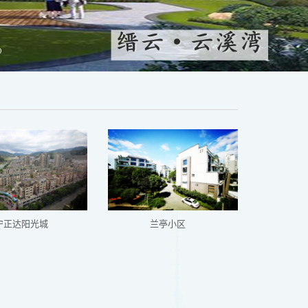
宁正达阳光城
兰亭小区