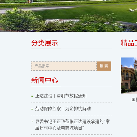
分类展示
精品
搜 索
新闻中心
正达建设丨清明节放假通知
国
劳动保障监察丨为企排忧解难
县委书记王正飞莅临正达建设承建的“家
居建材中心及电商城项目”