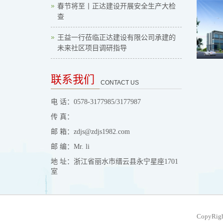
春节将至丨正达建设开展安全生产大检
查
王益一行莅临正达建设有限公司承建的
未来社区项目调研指导
联系我们
CONTACT US
电 话：0578-3177985/3177987
传 真：
邮 箱：zdjs@zdjs1982.com
邮 编：Mr. li
地 址：浙江省丽水市缙云县永宁星座1701
室
CopyRig