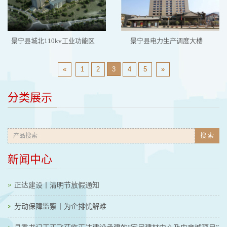
景宁县城北110kv工业功能区
景宁县电力生产调度大楼
«
1
2
3
4
5
»
分类展示
搜 索
新闻中心
正达建设丨清明节放假通知
劳动保障监察丨为企排忧解难