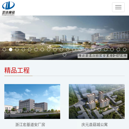
导
航
菜
单
精品工程
浙江宏基道安厂房
庆元县菇城公寓